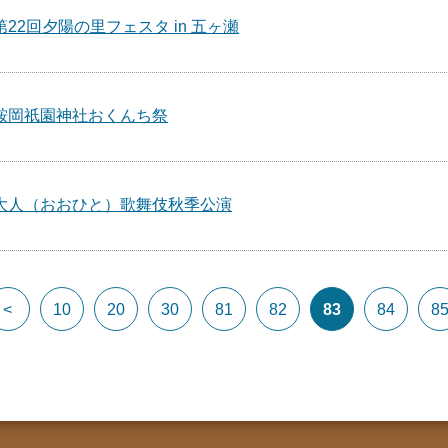
第22回夕陽の里フェスタ in 五ヶ瀬
鞍岡祇園神社おくんち祭
大人（おおひと）歌舞伎秋季公演
<
10
20
30
81
82
83
84
8