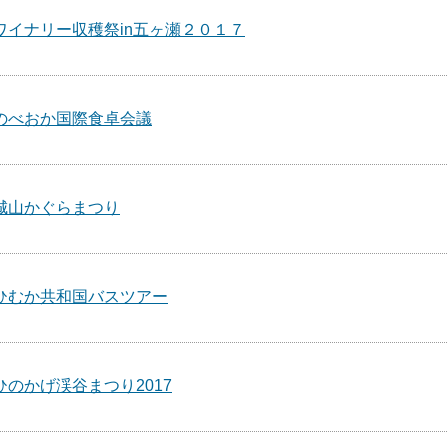
ワイナリー収穫祭in五ヶ瀬２０１７
のべおか国際食卓会議
城山かぐらまつり
ひむか共和国バスツアー
ひのかげ渓谷まつり2017