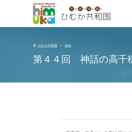
ひむか共和国
総合
第４４回 神話の高千