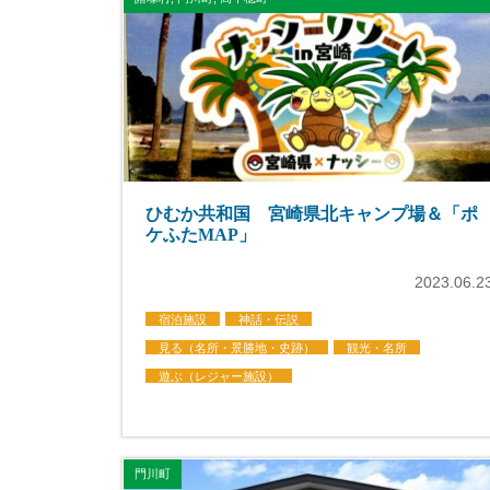
ひむか共和国 宮崎県北キャンプ場＆「ポ
ケふたMAP」
2023.06.2
宿泊施設
神話・伝説
見る（名所・景勝地・史跡）
観光・名所
遊ぶ（レジャー施設）
門川町