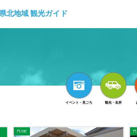
県北地域
観光ガイド
イベント・見ごろ
観光・名所
門川町
門