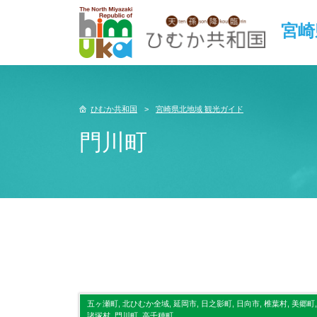
宮崎
ひむか共和国
宮崎県北地域 観光ガイド
門川町
五ヶ瀬町, 北ひむか全域, 延岡市, 日之影町, 日向市, 椎葉村, 美郷町,
諸塚村, 門川町, 高千穂町