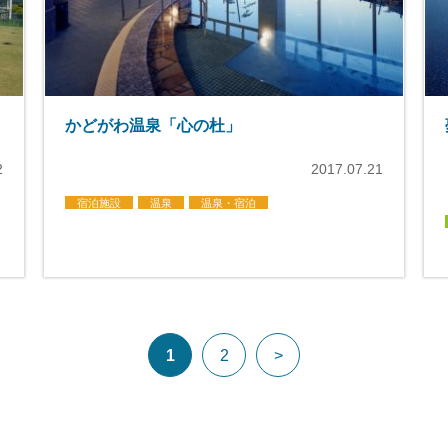
かどがわ温泉「心の杜」
2
2017.07.21
宿泊施設
温泉
温泉・宿泊
1
2
>