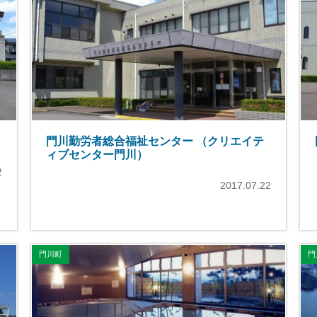
門川勤労者総合福祉センター （クリエイテ
ィブセンター門川）
2
2017.07.22
門川町
門