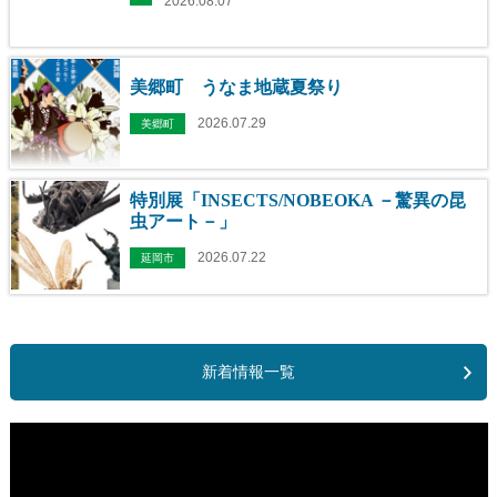
2026.08.07
美郷町 うなま地蔵夏祭り
2026.07.29
美郷町
特別展「INSECTS/NOBEOKA －驚異の昆
虫アート－」
2026.07.22
延岡市
新着情報一覧