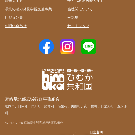
観光ガイド
子ども救急医療ガイド
県北の魅力発見学習支援事業
当機関について
ビジョン集
例規集
お問い合わせ
サイトマップ
宮崎県北部広域行政事務組合
延岡市
、
日向市
、
門川町
、
諸塚村
、
椎葉村
、
美郷町
、
高千穂町
、
日之影町
、
五ヶ瀬
町
©2012-
2026 宮崎県北部広域行政事務組合