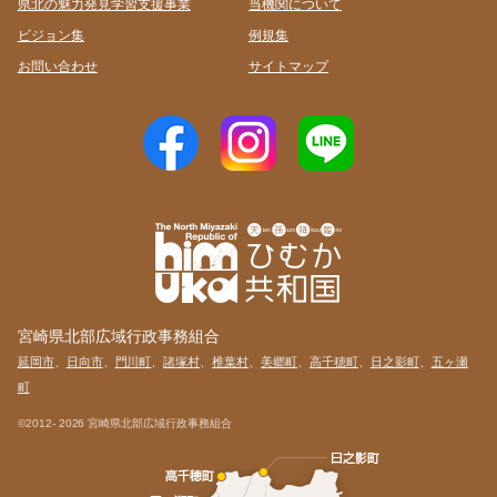
県北の魅力発見学習支援事業
当機関について
ビジョン集
例規集
お問い合わせ
サイトマップ
宮崎県北部広域行政事務組合
延岡市
、
日向市
、
門川町
、
諸塚村
、
椎葉村
、
美郷町
、
高千穂町
、
日之影町
、
五ヶ瀬
町
©2012-
2026 宮崎県北部広域行政事務組合