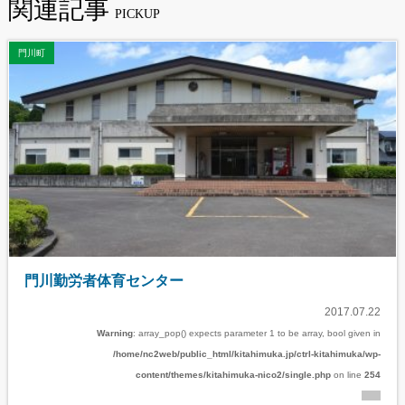
関連記事
門川町
門川勤労者体育センター
2017.07.22
Warning
: array_pop() expects parameter 1 to be array, bool given in
/home/nc2web/public_html/kitahimuka.jp/ctrl-kitahimuka/wp-
content/themes/kitahimuka-nico2/single.php
on line
254