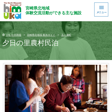
宮崎県北地域
体験交流活動ができる主な施設
ひむか共和国
宮崎県北地域 観光ガイド
五ヶ瀬町
夕日の里農村民泊