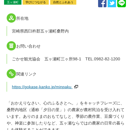
五ヶ瀬町
学びにつながる
自然とふれあう
所在地
宮崎県西臼杵郡五ヶ瀬町桑野内
お問い合わせ
ごかせ観光協会 五ヶ瀬町三ヶ所98-1 TEL.0982-82-1200
関連リンク
https://gokase-kanko.jp/minpaku
「おかえりなさい、心のふるさとへ。」をキャッチフレーズに、
桑野内地区（通称「夕日の里」）の農家が農村民泊を受け入れて
います。ありのままのおもてなしと、季節の農作業、豆腐づくり
や、神楽に参加したりなど、五ヶ瀬ならではの農家の日常の暮ら
しを体験することができます。