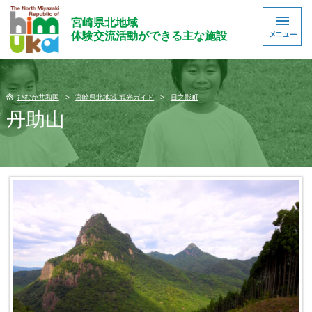
宮崎県北地域
体験交流活動ができる主な施設
ひむか共和国
宮崎県北地域 観光ガイド
日之影町
丹助山