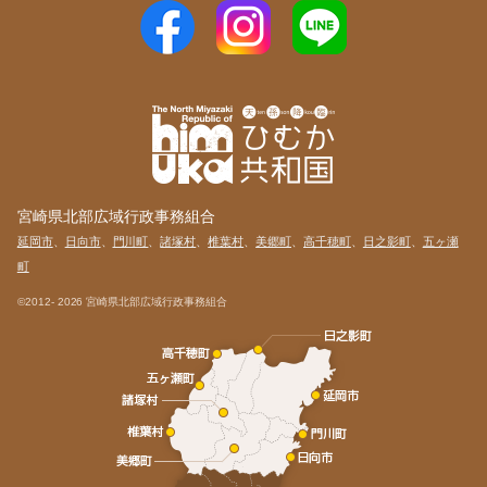
宮崎県北部広域行政事務組合
延岡市
、
日向市
、
門川町
、
諸塚村
、
椎葉村
、
美郷町
、
高千穂町
、
日之影町
、
五ヶ瀬
町
©2012-
2026 宮崎県北部広域行政事務組合