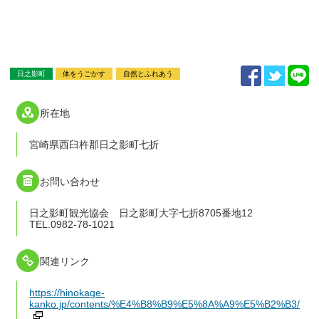
日之影町
体をうごかす
自然とふれあう
所在地
宮崎県西臼杵郡日之影町七折
お問い合わせ
日之影町観光協会 日之影町大字七折8705番地12
TEL.0982-78-1021
関連リンク
https://hinokage-
kanko.jp/contents/%E4%B8%B9%E5%8A%A9%E5%B2%B3/