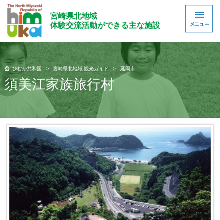
宮崎県北地域
体験交流活動ができる主な施設
ひむか共和国
宮崎県北地域 観光ガイド
延岡市
須美江家族旅行村