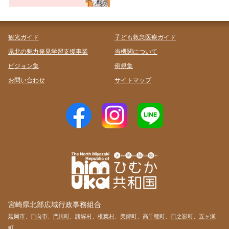
観光ガイド
子ども救急医療ガイド
県北の魅力発見学習支援事業
当機関について
ビジョン集
例規集
お問い合わせ
サイトマップ
宮崎県北部広域行政事務組合
延岡市
、
日向市
、
門川町
、
諸塚村
、
椎葉村
、
美郷町
、
高千穂町
、
日之影町
、
五ヶ瀬
町