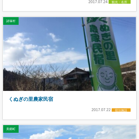
2017.07.24
観光・名所
諸塚村
くぬぎの里農家民宿
2017.07.22
宿泊施設
美郷町