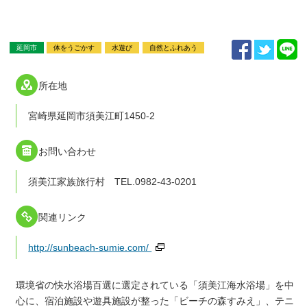
延岡市
体をうごかす
水遊び
自然とふれあう
所在地
宮崎県延岡市須美江町1450-2
お問い合わせ
須美江家族旅行村 TEL.0982-43-0201
関連リンク
http://sunbeach-sumie.com/
環境省の快水浴場百選に選定されている「須美江海水浴場」を中
心に、宿泊施設や遊具施設が整った「ビーチの森すみえ」、テニ