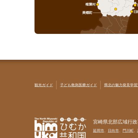
観光ガイド
子ども救急医療ガイド
県北の魅力発見学習
宮崎県北部広域行政
延岡市
、
日向市
、
門川町
、