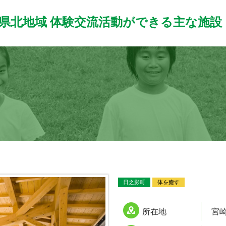
県北地域
体験交流活動ができる主な施設
日之影町
体を癒す
所在地
宮崎