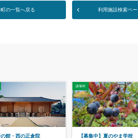
影町
利用施設検索ペー
諸塚村
済の館・西の正倉院
【募集中】夏のやま学校 