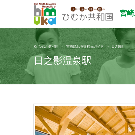
宮崎
ひむか共和国
宮崎県北地域 観光ガイド
日之影町
日之影温泉駅