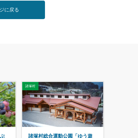
ジに戻る
諸塚村
ぷ
諸塚村総合運動公園「ゆう遊