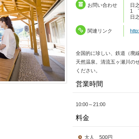
お問い合わせ
日之
1 T
日之
関連リンク
htt
全国的に珍しい、鉄道（廃
天然温泉。清流五ヶ瀬川の
ください。
営業時間
10:00～21:00
料金
大人 500円