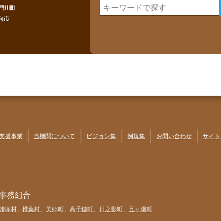
支援事業
当機関について
ビジョン集
例規集
お問い合わせ
サイト
事務組合
諸塚村
、
椎葉村
、
美郷町
、
高千穂町
、
日之影町
、
五ヶ瀬町