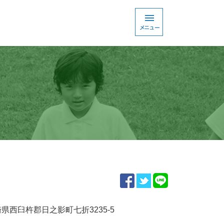
県西臼杵郡日之影町七折3235-5