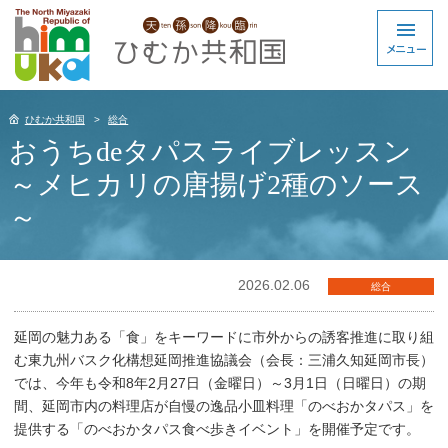
ひむか共和国
総合
おうちdeタパスライブレッスン
～メヒカリの唐揚げ2種のソース
～
2026.02.06
総合
延岡の魅力ある「食」をキーワードに市外からの誘客推進に取り組
む東九州バスク化構想延岡推進協議会（会長：三浦久知延岡市長）
では、今年も令和8年2月27日（金曜日）～3月1日（日曜日）の期
間、延岡市内の料理店が自慢の逸品小皿料理「のべおかタパス」を
提供する「のべおかタパス食べ歩きイベント」を開催予定です。