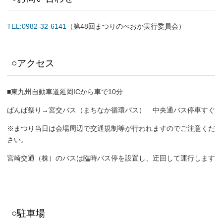
TEL:0982-32-6141
（第48回まつりのべおか実行委員会）
○アクセス
■東九州自動車道延岡ICから車で10分
ばんば祭り→宮交バス（まちなか循環バス） 中央通バス停車すぐ
※まつり当日は会場周辺で交通規制等が行われますのでご注意くだ
さい。
宮崎交通（株）のバスは臨時バス停を設置し、迂回して運行します
○駐車場