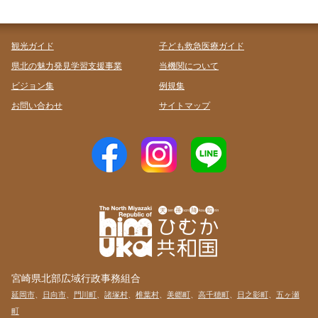
観光ガイド
子ども救急医療ガイド
県北の魅力発見学習支援事業
当機関について
ビジョン集
例規集
お問い合わせ
サイトマップ
宮崎県北部広域行政事務組合
延岡市
、
日向市
、
門川町
、
諸塚村
、
椎葉村
、
美郷町
、
高千穂町
、
日之影町
、
五ヶ瀬
町