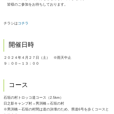
皆様のご参加をお待ちしております。
チラシは
コチラ
開催日時
２０２４年４月２７日（土） ※雨天中止
９：００～１３：００
コース
石垣の村トロッコ道コース（2.5km）
日之影キャンプ村→男渕橋→石垣の村
※男渕橋～石垣の村間は道の決壊のため、県道6号を歩くコースと