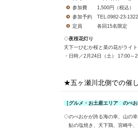
参加費 1,500円（税込）
参加予約 TEL.0982-23
定員 各回15名限定
◇
夜桜花灯り
天下一ひむか桜と菜の花がライト
・日時／2月24日（土） 17:00～20
★五ヶ瀬川北側での催
［グルメ・お土産エリア のべお
◇のべおかが誇る海の幸、山の幸
鮎の塩焼き、天下鶏、宮崎牛、