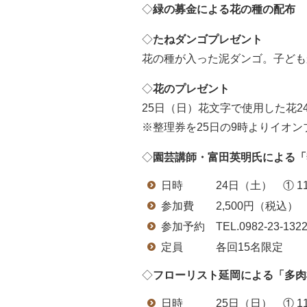
◇
緑の募金による花の種の配布
◇
たねダンゴプレゼント
花の種が入った泥ダンゴ。子ども
◇
花のプレゼント
25日（日）花文字で使用した花2
※整理券を25日の9時よりイオン
◇
園芸講師・富田英明氏による「
日時 24日（土） ① 11:0
参加費 2,500円（税込）
参加予約 TEL.0982-23
定員 各回15名限定
◇
フローリスト延岡による「多肉
日時 25日（日） ① 11:0