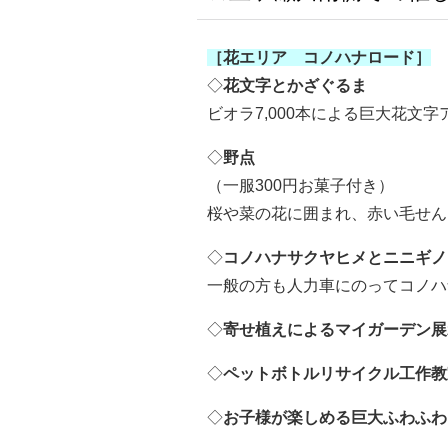
［花エリア コノハナロード］
◇
花文字とかざぐるま
ビオラ7,000本による巨大花文
◇
野点
（一服300円お菓子付き）
桜や菜の花に囲まれ、赤い毛せん
◇
コノハナサクヤヒメとニニギノ
一般の方も人力車にのってコノハ
◇
寄せ植えによるマイガーデン展
◇
ペットボトルリサイクル工作教
◇
お子様が楽しめる巨大ふわふわ