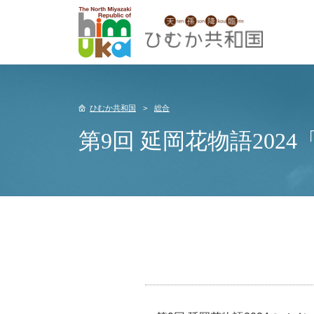
ひむか共和国
総合
第9回 延岡花物語202