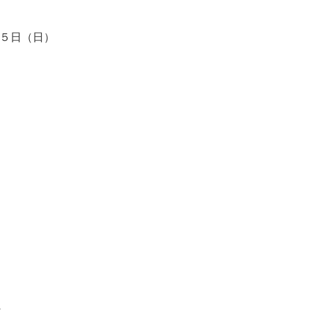
２５日（日）
し