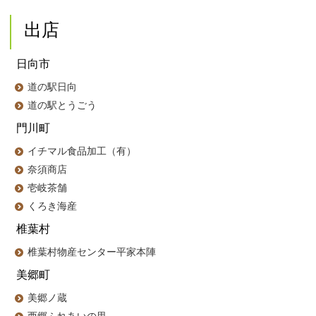
出店
日向市
道の駅日向
道の駅とうごう
門川町
イチマル食品加工（有）
奈須商店
壱岐茶舗
くろき海産
椎葉村
椎葉村物産センター平家本陣
美郷町
美郷ノ蔵
西郷ふれあいの里