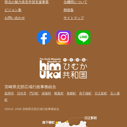
県北の魅力発見学習支援事業
当機関について
ビジョン集
例規集
お問い合わせ
サイトマップ
宮崎県北部広域行政事務組合
延岡市
、
日向市
、
門川町
、
諸塚村
、
椎葉村
、
美郷町
、
高千穂町
、
日之影町
、
五ヶ瀬
町
©2012-
2026 宮崎県北部広域行政事務組合