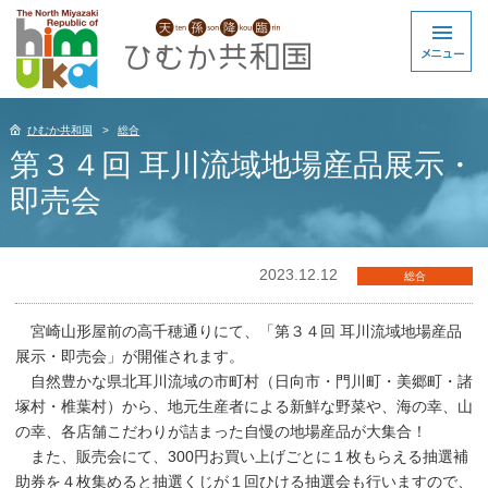
ひむか共和国
総合
第３４回 耳川流域地場産品展示・
即売会
2023.12.12
総合
宮崎山形屋前の高千穂通りにて、「第３４回 耳川流域地場産品
展示・即売会」が開催されます。
自然豊かな県北耳川流域の市町村（日向市・門川町・美郷町・諸
塚村・椎葉村）から、地元生産者による新鮮な野菜や、海の幸、山
の幸、各店舗こだわりが詰まった自慢の地場産品が大集合！
また、販売会にて、300円お買い上げごとに１枚もらえる抽選補
助券を４枚集めると抽選くじが１回ひける抽選会も行いますので、