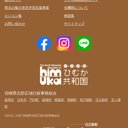
県北の魅力発見学習支援事業
当機関について
ビジョン集
例規集
お問い合わせ
サイトマップ
宮崎県北部広域行政事務組合
延岡市
、
日向市
、
門川町
、
諸塚村
、
椎葉村
、
美郷町
、
高千穂町
、
日之影町
、
五ヶ瀬
町
©2012-
2026 宮崎県北部広域行政事務組合