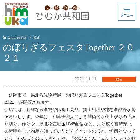
ひむか共和国
総合
のぼりざるフェスタTogether ２０
２１
2021.11.11
総合
延岡市で、県北観光物産展「のぼりざるフェスタTogether
2021」が開催されます。
会場では、新鮮な農産物や伝統工芸品、郷土料理や地場産品等が勢
ぞろいします。今年は、和菓子職人による芸術的な仕上がりの「練
り切り」作りや、県北物産応援LIVE配信など、より広く宮崎県北
の素晴らしい物産を知っていただくイベントのほか、恒例となって
いる「わんぱくのぼりざる」や、「のぼるくんフェルトワッペン教