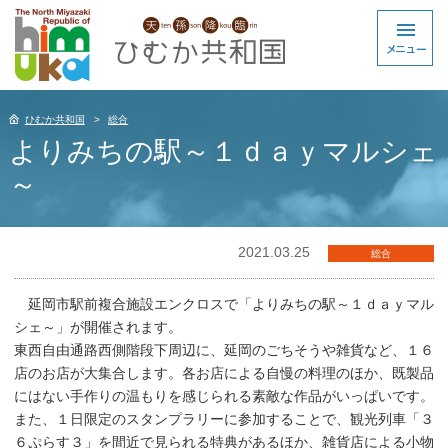
ひむか共和国
総合
よりみちの駅～１ｄａｙマルシェ
～
2021.03.25
総合
延岡市駅前複合施設エンクロスで「よりみちの駅～１ｄａｙマル
シェ～」が開催されます。
東西自由通路西側階段下周辺に、延岡のごちそうや雑貨など、１６
店のお店が大集合します。各お店による自慢の料理のほか、既製品
にはない手作りの温もりを感じられる素敵な作品がいっぱいです。
また、１日限定のスタンプラリーに参加することで、観光列車「３
６ぷらす３」を間近で見られる特典があるほか、雑貨店による小物