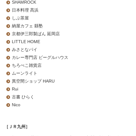
SHAMROCK
日本料理 髙浜
しぶ茶屋
納屋カフェ 縣塾
京都伊三郎製ぱん 延岡店
LITTLE HOME
みさとなパイ
カレー専門店 ビーグルハウス
ちろぺこ雑貨店
ムーンライト
異空間ショップ HARU
Rui
古書 ひらく
Nico
［ＪＲ九州］