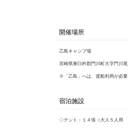
開催場所
乙島キャンプ場
宮崎県東臼杵郡門川町大字門川尾
※「乙島」へは、渡船利用が必要
宿泊施設
◇テント：１４張（大人５人用 