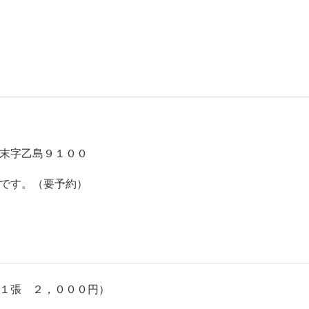
末字乙島９１００
です。（要予約）
１張 ２，０００円）