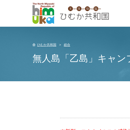
ひむか共和国
総合
無人島「乙島」キャン