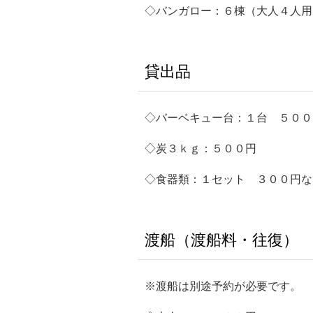
◇バンガロー：６棟（大人４人用
貸出品
◇バーベキュー台：１台 ５００
◇炭３ｋｇ：５００円
◇食器類：１セット ３００円な
渡船（渡船料・往復）
※渡船は別途予約が必要です。