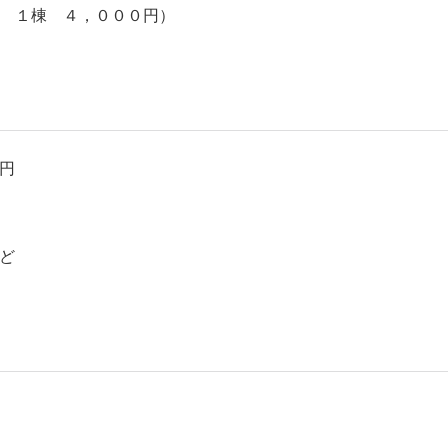
 １棟 ４，０００円）
円
ど