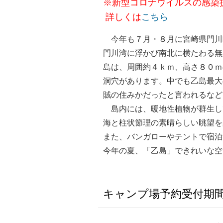
※新型コロナウイルスの感染
詳しくは
こちら
今年も７月・８月に宮崎県門川
門川湾に浮かび南北に横たわる無
島は、周囲約４ｋｍ、高さ８０ｍ
洞穴があります。中でも乙島最大
賊の住みかだったと言われるなど
島内には、暖地性植物が群生し
海と柱状節理の素晴らしい眺望を
また、バンガローやテントで宿泊
今年の夏、「乙島」できれいな空
キャンプ場予約受付期