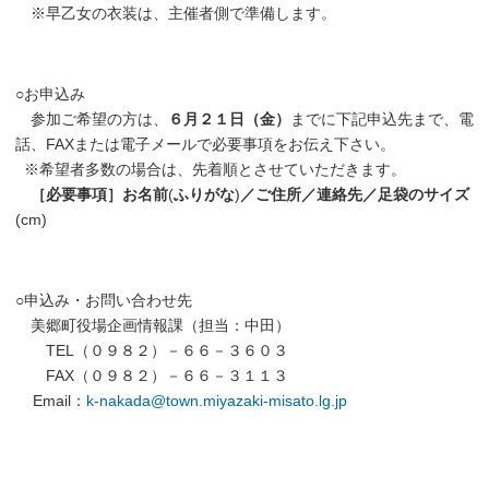
※
早乙女の衣装
は
、主催者側で準備
します
。
○お申込み
参加ご希望
の方は、
６月２１日
（金）
までに
下記
申込先まで
、
電
FAX
話
、
または電子メールで
必要
事項をお伝え下さい。
※
希望者多数の場合は
、
先着順とさせていただきます。
(
)
［
必要
事項
］お名前
ふりがな
／ご住所／連絡先／
足袋
のサイズ
(cm)
○申込
み・お問い合わせ
先
美郷町
役場企画情報
課
（
担当
：
中
田）
TEL
（０９８２）－
６６－３６０３
FAX
（０
９８２
）－６６－３１１３
Email
k-nakada@town.miyazaki-misato.lg.jp
：