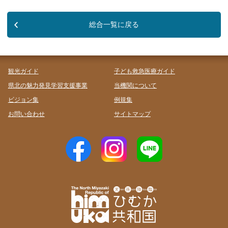
総合一覧に戻る
観光ガイド
子ども救急医療ガイド
県北の魅力発見学習支援事業
当機関について
ビジョン集
例規集
お問い合わせ
サイトマップ