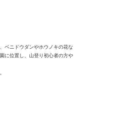
、
ベニドウダンやホウノキの花
な
園に
位置し、山登り初心者
の
方
や
。