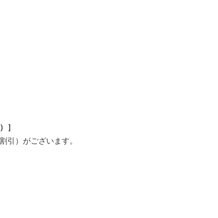
）
］
割引
）
がございます。