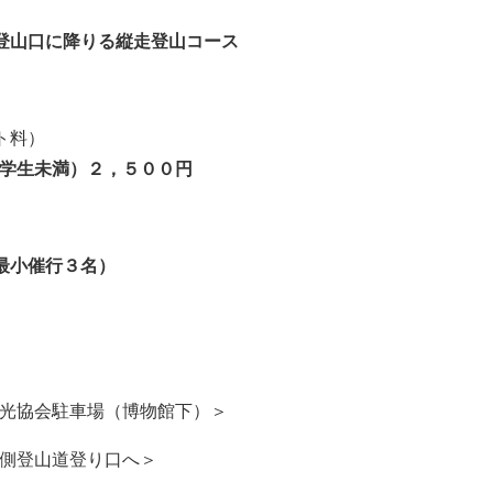
登山口に降りる縦走
登山
コース
ト
料
）
学生未満）
２，５００円
最小催行３名
）
光
協会
駐車場（博物館下）＞
側
登山道登り口へ＞