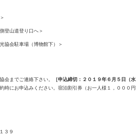
＞
側登山道登り口へ＞
光協会駐車場
（
博物館下）＞
協会
までご連絡
下さい。
［
申込締切：
２０１９年
６月
５日
（
水
約時にお申込みください。宿泊
割引券
（お一人様
１，０００
円
１３
９