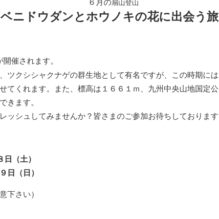
６月の
扇山登山
ベニドウダンとホ
ウノキ
の
花に
出会う
旅
が開催されます。
、
ツクシ
シャクナゲの群生地として有名ですが、
この時期には
せてくれます。
また
、
標高は１６６１ｍ、
九州中央山地国定
公
でき
ます
。
レッシュし
てみ
ませんか？皆さまの
ご参加
お待ちしております
８日（土
）
９日（日
）
意下さい
）