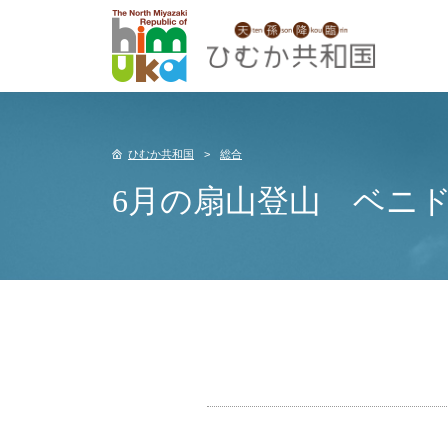
ひむか共和国
総合
6月の扇山登山 ベニ