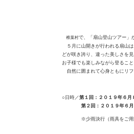
で
、
「扇山登山ツアー」
椎葉村
５月に
山開きが行われる扇山は
どが
咲き誇り、
違った
美しさを見
お子様
で
も楽しみながら
登る
こと
自然に
囲まれて
心身ともに
リフ
○
日
時
／
第
１回：２０１９年６月
第２回
：
２０１９年
６月
※少雨決行
（雨具をご用