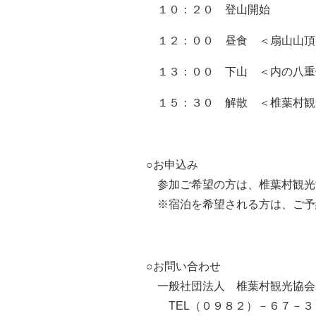
１０：２０ 登山開始
１２：００ 昼食
＜扇
山
山頂
１３：００
下山
＜内の八重
１５：３０
解散
＜椎葉村観
○お申込み
参加ご希望
の
方は、
椎葉村
観光
※
宿泊を
希望
される方は、ご予
○
お問い合わせ
一般社団法人 椎葉村観光協会
TEL
（０９８２）－６７－３