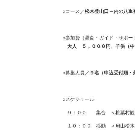
○
コース
／
松木
登山口～
内の八重
○参加費
（昼食・ガイド・サポー
大人
５，０００円
、
子供
（中
○
募集人員／
９名（申込受付順・
○
スケジュール
９：００
集合
＜
椎葉村観
１０：００ 移動
＜扇山松木