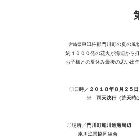
東臼杵郡門川町の
夏の
風
宮崎県
約
４０００発の花火が海辺から
お子様との
夏休み
最後の思い
出
〇日時
／
２０１８年
８月
２５日
※
雨天決行（荒天時
〇
場所
／
門川町
庵川漁港
周辺
庵川
漁業
協同組合