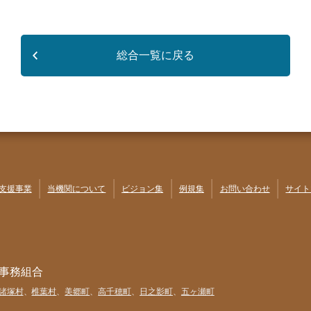
総合一覧に戻る
支援事業
当機関について
ビジョン集
例規集
お問い合わせ
サイト
事務組合
諸塚村
、
椎葉村
、
美郷町
、
高千穂町
、
日之影町
、
五ヶ瀬町