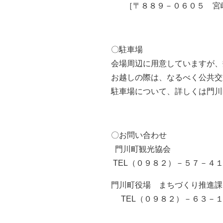
［
〒８８９－０６０５ 宮
〇
駐車場
会場
周辺に
用意していますが
、
お越しの際は
、なるべく
公共交
駐車場について
、
詳しくは
門川
〇お問い合わせ
門川町
観光協会
TEL
（
０９８２）
－
５７－４
門川町
役場
まちづくり推進課
TEL
（０９８２）
－
６３－