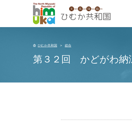
ひむか共和国
総合
第３２回 かどがわ納