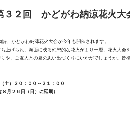
第３２回
かどがわ納涼
花火大
物詩、かどがわ納涼花火大会が
今年も
開催されます
。
打ち上げられ、
海面に映る幻想的な
花火が
より
一層
、
花火大会
作り
や、
ご友人と
の
夏の思い出づくり
に
いかがでしょうか
。
皆
（土
）２０：００
～２１：００
は
８月２６日
（
日）に延期
）