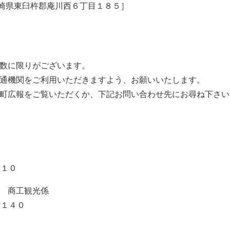
崎県東臼杵郡
庵川
西６丁目１８５
］
数に限りがございます。
通機関を
ご利用いただきますよう、お願い
いたします
。
町
広報をご覧いただくか、
下記
お問い合わせ先にお尋ね下さい
１１０
商工
観光係
１１４０