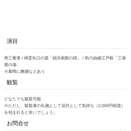
演目
寿三番叟 / 神霊矢口の渡「頓兵衛館の段」 / 助六由縁江戸桜「三浦
屋の場」
※幕間に舞踊などあり
観覧
どなたでも観覧可能
※ただし、観覧者の礼儀として花代として気持ち（2,000円程度）
を包まれると良いでしょう。
お問合せ