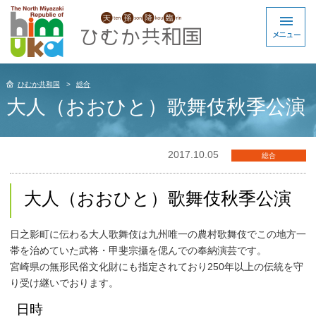
ひむか共和国
総合
大人（おおひと）歌舞伎秋季公演
2017.10.05
総合
大人（おおひと）歌舞伎秋季公演
日之影町に伝わる大人歌舞伎は九州唯一の農村歌舞伎でこの地方一
帯を治めていた武将・甲斐宗攝を偲んでの奉納演芸です。
宮崎県の無形民俗文化財にも指定されており250年以上の伝統を守
り受け継いでおります。
日時