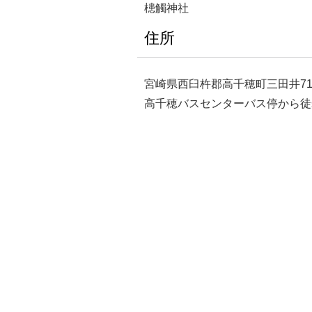
槵觸神社
住所
宮崎県西臼杵郡高千穂町三田井71
高千穂バスセンターバス停から徒