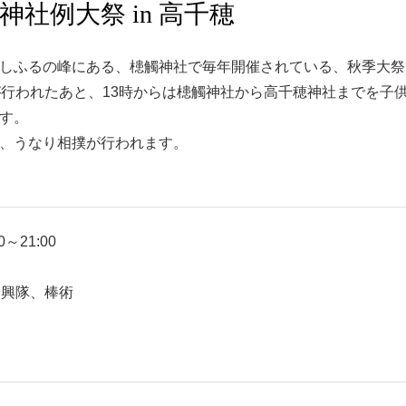
社例大祭 in 高千穂
しふるの峰にある、槵觸神社で毎年開催されている、秋季大祭
が行われたあと、13時からは槵觸神社から高千穂神社までを子
す。
、うなり相撲が行われます。
～21:00
余興隊、棒術