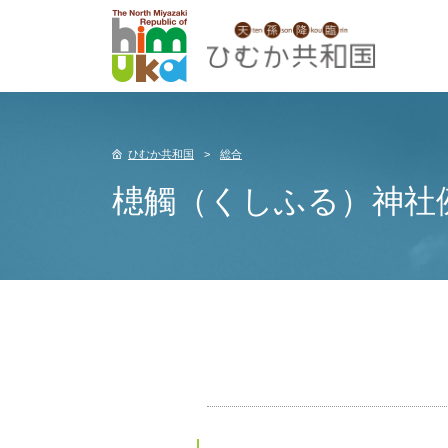
ひむか共和国
総合
槵觸（くしふる）神社例大