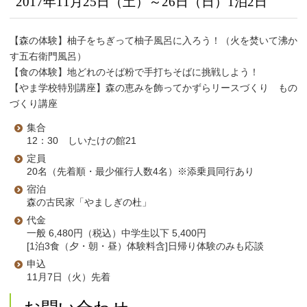
2017年11月25日（土）～26日（日）1泊2日
【森の体験】柚子をちぎって柚子風呂に入ろう！（火を焚いて沸か
す五右衛門風呂）
【食の体験】地どれのそば粉で手打ちそばに挑戦しよう！
【やま学校特別講座】森の恵みを飾ってかずらリースづくり もの
づくり講座
集合
12：30 しいたけの館21
定員
20名（先着順・最少催行人数4名）※添乗員同行あり
宿泊
森の古民家「やましぎの杜」
代金
一般 6,480円（税込）中学生以下 5,400円
[1泊3食（夕・朝・昼）体験料含]日帰り体験のみも応談
申込
11月7日（火）先着