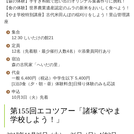
【森の体験】手すき和紙で思い出のオリジナル葉書作りに挑戦！
【食の体験】世界農業遺産認定のムラの新米をおいしく食べよう！
【やま学校特別講座】古代米田んぼの稲刈りをしよう！里山管理講
座
集合
12:30 しいたけの館21
定員
12名（先着順・最少催行人数4名）※添乗員同行あり
宿泊
森の古民家「へいだの里」
代金
一般 6,480円（税込）中学生以下 5,400円
[1泊3食（夕・朝・昼）体験料含]日帰り体験のみも応談
申込
10月3日（火）先着
第155回エコツアー「諸塚でやま
学校しよう！」